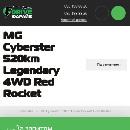
093 198 88 26
093 198 88 26
Зворотній дзвінок
MG
Cyberster
520km
Legendary
Під замовлення:
4WD Red
Rocket
Cyberster
MG Cyberster 520km Legendary 4WD Red Rocket
За запитом