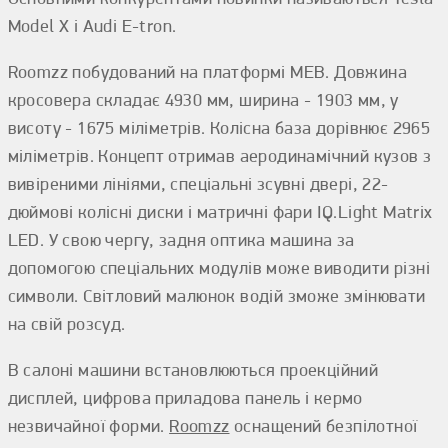
Model X і Audi E-tron.
Roomzz побудований на платформі MEB. Довжина
кросовера складає 4930 мм, ширина - 1903 мм, у
висоту - 1675 міліметрів. Колісна база дорівнює 2965
міліметрів. Концепт отримав аеродинамічний кузов з
вивіреними лініями, спеціальні зсувні двері, 22-
дюймові колісні диски і матричні фари IQ.Light Matrix
LED. У свою чергу, задня оптика машина за
допомогою спеціальних модулів може виводити різні
символи. Світловий малюнок водій зможе змінювати
на свій розсуд.
В салоні машини встановлюються проекційний
дисплей, цифрова приладова панель і кермо
незвичайної форми.
Roomzz
оснащений безпілотної