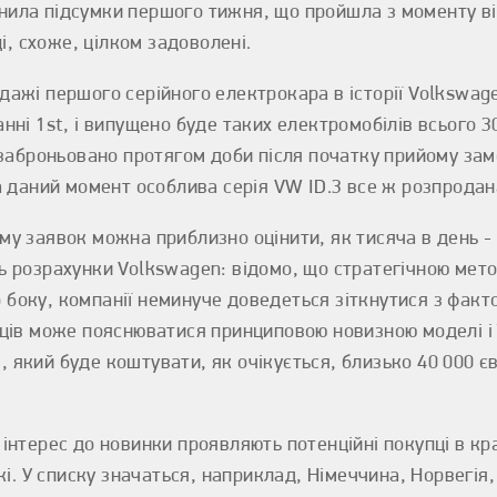
нила підсумки першого тижня, що пройшла з моменту в
і, схоже, цілком задоволені.
ажі першого серійного електрокара в історії Volkswagen
нні 1st, і випущено буде таких електромобілів всього 
о заброньовано протягом доби після початку прийому за
а даний момент особлива серія VW ID.3 все ж розпродан
у заявок можна приблизно оцінити, як тисяча в день -
ь розрахунки Volkswagen: відомо, що стратегічною мет
го боку, компанії неминуче доведеться зіткнутися з фак
ців може пояснюватися принциповою новизною моделі і ї
який буде коштувати, як очікується, близько 40 000 є
інтерес до новинки проявляють потенційні покупці в кр
кі. У списку значаться, наприклад, Німеччина, Норвегія,