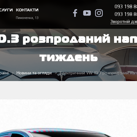
093 198 8
СЛУГИ
КОНТАКТИ
093 198 8
Пимоненка, 13
Зворотній дз
D.3 розпроданий нап
тиждень
раїні
Новини та огляди
Електричний VW ID.3 розпроданий нап