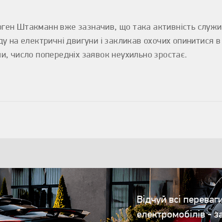
рген Штакманн вже зазначив, що така активність служ
ду на електричні двигуни і закликав охочих опинитися в
и, число попередніх заявок неухильно зростає.
Відчуй всі переваг
електромобілів - з