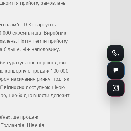
ідкриття прийому замовлень
 на ім'я ID.3 стартують з
30 000 екземплярів. Виробник
мовлень. Потім темпи прийому
а більше, ніж наполовину.
 без урахування першої доби.
ою концерну є продаж 100 000
тором насичення ринку, тоді як
ї відносно доступною ціною.
вро, необхідно внести депозит
аїнах, де продажі
 Голландія, Швеція і