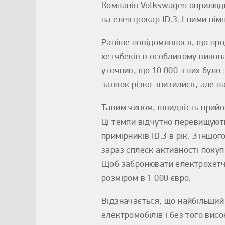
Компанія Volkswagen оприлюд
на
електрокар ID.3.
І ними німц
Раніше повідомлялося, що прод
хетчбеків в особливому викона
уточнив, що 10 000 з них бул
заявок різко знизилися, але н
Таким чином, швидкість прийом
Ці темпи відчутно перевищуют
примірників ID.3 в рік. З іншо
зараз сплеск активності покуп
Щоб забронювати електрохетч, 
розміром в 1 000 євро.
Відзначається, що найбільший 
електромобілів і без того висо