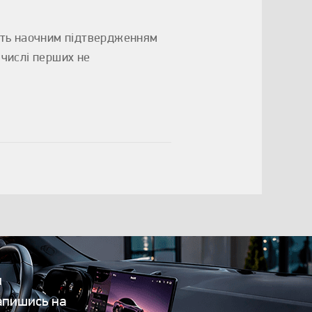
ить наочним підтвердженням
 числі перших не
и
апишись на