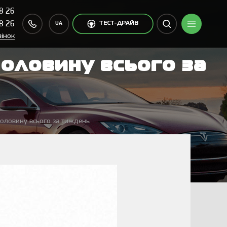
8 26
8 26
ТЕСТ-ДРАЙВ
UA
вінок
оловину всього за
оловину всього за тиждень